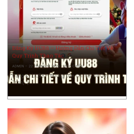
Đăng Ký UU88 – Hướng Dẫn Chi Tiết Về
Quy Trình Thao Tác
-
-
ADMIN
22 THÁNG 12 2025
3:36 CHIỀU
Đăng Ký UU88 – Hướng Dẫn Chi Tiết Về Quy
Trình[…]