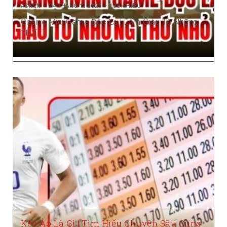
-
-
ADMIN
24 THÁNG 12 2025
1:38 CHIỀU
Casino Mini Game Độc Lạ | Làm Giàu Từ Những
Thứ[…]
Kèo Ảo Là Gì | Tìm Hiểu Chuyên Sâu Cùng