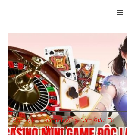
Casino Mini Game Độc Lạ | Làm Giàu Từ
Những Thứ Nhỏ Nhặt