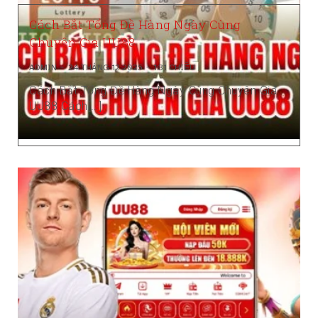
Cách Bắt Tổng Đề Hàng Ngày Cùng
Chuyên Gia UU88
-
-
ADMIN
24 THÁNG 12 2025
1:31 CHIỀU
Cách Bắt Tổng Đề Hàng Ngày Cùng Chuyên Gia
UU88 Cách[…]