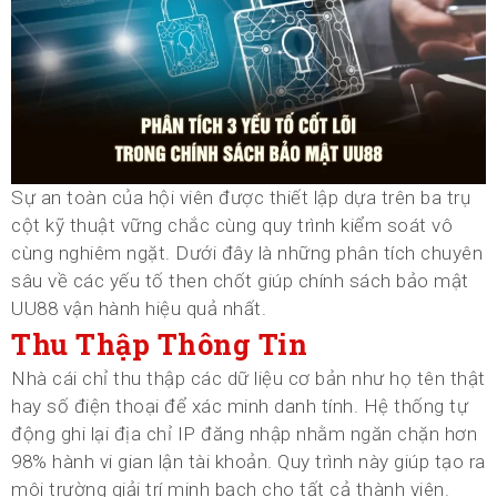
Sự an toàn của hội viên được thiết lập dựa trên ba trụ
cột kỹ thuật vững chắc cùng quy trình kiểm soát vô
cùng nghiêm ngặt. Dưới đây là những phân tích chuyên
sâu về các yếu tố then chốt giúp chính sách bảo mật
UU88 vận hành hiệu quả nhất.
Thu Thập Thông Tin
Nhà cái chỉ thu thập các dữ liệu cơ bản như họ tên thật
hay số điện thoại để xác minh danh tính. Hệ thống tự
động ghi lại địa chỉ IP đăng nhập nhằm ngăn chặn hơn
98% hành vi gian lận tài khoản. Quy trình này giúp tạo ra
môi trường giải trí minh bạch cho tất cả thành viên.