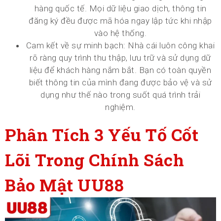
hàng quốc tế. Mọi dữ liệu giao dịch, thông tin
đăng ký đều được mã hóa ngay lập tức khi nhập
vào hệ thống.
Cam kết về sự minh bạch: Nhà cái luôn công khai
rõ ràng quy trình thu thập, lưu trữ và sử dụng dữ
liệu để khách hàng nắm bắt. Bạn có toàn quyền
biết thông tin của mình đang được bảo vệ và sử
dụng như thế nào trong suốt quá trình trải
nghiệm.
Phân Tích 3 Yếu Tố Cốt
Lõi Trong Chính Sách
Bảo Mật UU88