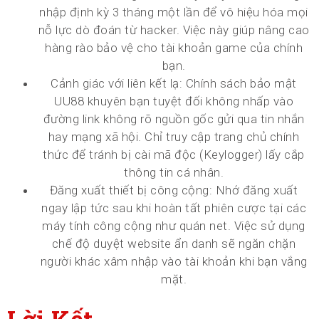
nhập định kỳ 3 tháng một lần để vô hiệu hóa mọi
nỗ lực dò đoán từ hacker. Việc này giúp nâng cao
hàng rào bảo vệ cho tài khoản game của chính
bạn.
Cảnh giác với liên kết lạ: Chính sách bảo mật
UU88 khuyên bạn tuyệt đối không nhấp vào
đường link không rõ nguồn gốc gửi qua tin nhắn
hay mạng xã hội. Chỉ truy cập trang chủ chính
thức để tránh bị cài mã độc (Keylogger) lấy cắp
thông tin cá nhân.
Đăng xuất thiết bị công cộng: Nhớ đăng xuất
ngay lập tức sau khi hoàn tất phiên cược tại các
máy tính công cộng như quán net. Việc sử dụng
chế độ duyệt website ẩn danh sẽ ngăn chặn
người khác xâm nhập vào tài khoản khi bạn vắng
mặt.
Lời Kết