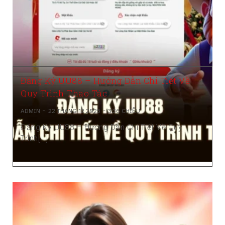
Đăng Ký UU88 – Hướng Dẫn Chi Tiết Về
Quy Trình Thao Tác
-
-
ADMIN
22 THÁNG 12 2025
3:36 CHIỀU
Đăng Ký UU88 – Hướng Dẫn Chi Tiết Về Quy
Trình[…]