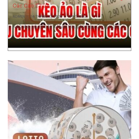
Các Cao Thủ
-
-
ADMIN
24 THÁNG 12 2025
1:34 CHIỀU
Kèo Ảo Là Gì | Tìm Hiểu Chuyên Sâu Cùng Các[…]