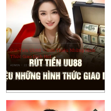
Rút Tiền UU88 – Giới Thiệu Những Hình
Thức Giao Dịch Hot
-
-
ADMIN
22 THÁNG 12 2025
3:13 CHIỀU
Rút Tiền UU88 – Giới Thiệu Những Hình Thức Giao
Dịch[…]