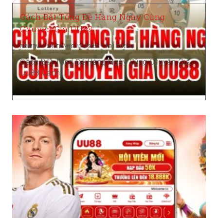
Cách Bắt Tổng Đề Hàng Ngày Cùng
Chuyên Gia UU88
-
-
ADMIN
24 THÁNG 12 2025
1:31 CHIỀU
Cách Bắt Tổng Đề Hàng Ngày Cùng Chuyên Gia
UU88 Cách[…]